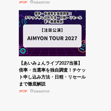
schedule
JPOP
2026/07/30
【あいみょんライブ2027当落】
倍率・当選率を独自調査！チケッ
ト申し込み方法・日程・リセール
まで徹底解説
schedule
JPOP
2026/07/25