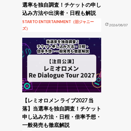
選率を独自調査！チケットの申し
込み方法や出演者・日程も解説
STARTO ENTERTAINMENT（旧ジャニー
update
2026/08/07
ズ）
【レミオロメン ライブ2027 当
落】当選率を独自調査！チケット
申し込み方法・日程・倍率予想・
一般発売も徹底解説