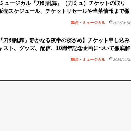
新】ミュージカル『刀剣乱舞』（刀ミュ）チケットの取り
販売スケジュール、チケットリセールや当落情報まで徹
update
舞台・ミュージカル
2026/03/0
『刀剣乱舞』静かなる夜半の寝ざめ】チケット申し込み
ャスト、グッズ、配信、10周年記念企画について徹底解
update
舞台・ミュージカル
2025/11/0