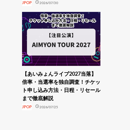
schedule
JPOP
2026/07/30
【あいみょんライブ2027当落】
倍率・当選率を独自調査！チケッ
ト申し込み方法・日程・リセール
まで徹底解説
schedule
JPOP
2026/07/25