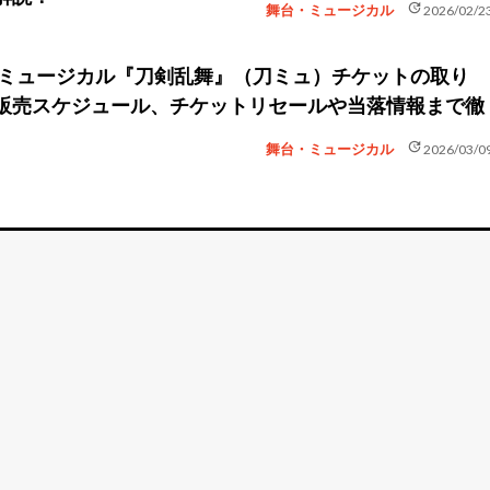
update
舞台・ミュージカル
2026/02/2
新】ミュージカル『刀剣乱舞』（刀ミュ）チケットの取り
販売スケジュール、チケットリセールや当落情報まで徹
update
舞台・ミュージカル
2026/03/0