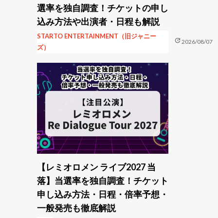
選率を独自調査！チケットの申し
込み方法や出演者・日程も解説
STARTO ENTERTAINMENT（旧ジャニー
update
2026/08/07
ズ）
【レミオロメン ライブ2027 当
落】当選率を独自調査！チケット
申し込み方法・日程・倍率予想・
一般発売も徹底解説