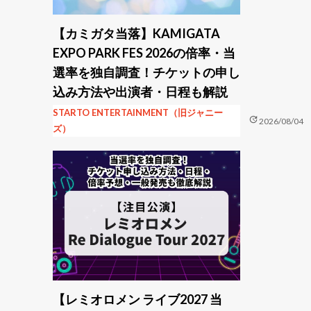
【カミガタ当落】KAMIGATA
EXPO PARK FES 2026の倍率・当
選率を独自調査！チケットの申し
込み方法や出演者・日程も解説
STARTO ENTERTAINMENT（旧ジャニー
update
2026/08/04
ズ）
【レミオロメン ライブ2027 当