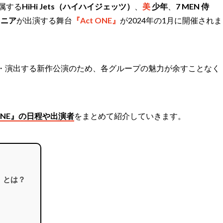
所属する
HiHi Jets（ハイハイジェッツ）
、
美
少年
、
7 MEN 侍
ュニア
が出演する舞台
『Act ONE』
が2024年の1月に開催されま
・演出する新作公演のため、各グループの魅力が余すことなく
 ONE』の日程や出演者
をまとめて紹介していきます。
E』とは？