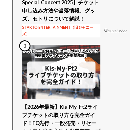
SpeciaL Concert 2025】チケット
申し込み方法や当落情報、グッ
ズ、セトリについて解説！
STARTO ENTERTAINMENT（旧ジャニー
update
2025/06/27
ズ）
【2026年最新】Kis-My-Ft2ライ
ブチケットの取り方を完全ガイ
ド！FC先行・一般発売・リセー