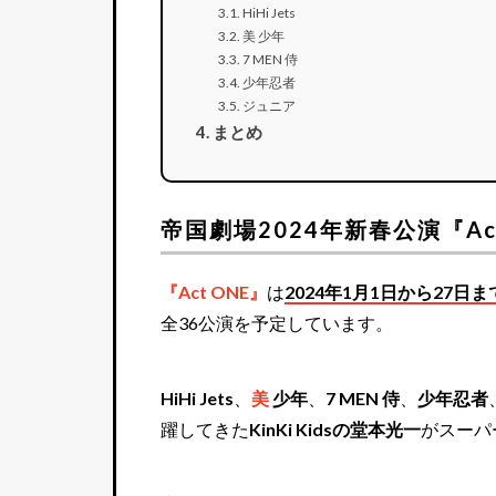
HiHi Jets
美 少年
7 MEN 侍
少年忍者
ジュニア
まとめ
帝国劇場2024年新春公演『Ac
『Act ONE』
は
2024年1月1日から27
全36公演を予定しています。
HiHi Jets
、
美
少年
、
7 MEN 侍
、
少年忍者
躍してきた
KinKi Kidsの堂本光一
がスーパ