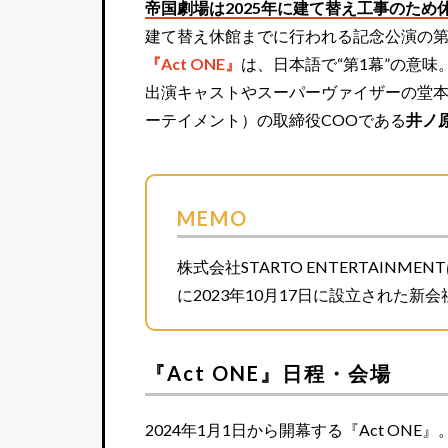
帝国劇場は2025年に建て替え工事のため
建て替え休館までに行われる記念公演の
『Act ONE』
は、日本語で“第1幕”の意味
出演キャストやスーパーヴァイザーの堂本光一
ーテイメント）の取締役COOである
井ノ
MEMO
株式会社STARTO ENTERTAINM
に2023年10月17日に設立された新会
『Act ONE』日程・会場
2024年1月1日から開幕する『Act ONE』