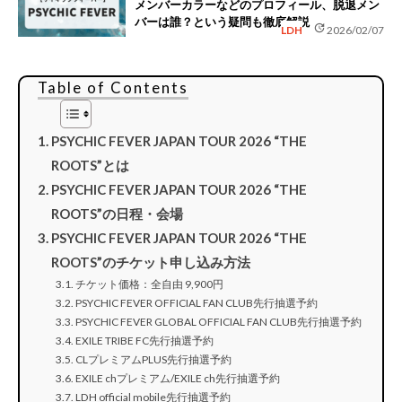
メンバーカラーなどのプロフィール、脱退メン
バーは誰？という疑問も徹底解説
update
LDH
2026/02/07
Table of Contents
PSYCHIC FEVER JAPAN TOUR 2026 “THE
ROOTS”とは
PSYCHIC FEVER JAPAN TOUR 2026 “THE
ROOTS”の日程・会場
PSYCHIC FEVER JAPAN TOUR 2026 “THE
ROOTS”のチケット申し込み方法
チケット価格：全自由 9,900円
PSYCHIC FEVER OFFICIAL FAN CLUB先行抽選予約
PSYCHIC FEVER GLOBAL OFFICIAL FAN CLUB先行抽選予約
EXILE TRIBE FC先行抽選予約
CLプレミアムPLUS先行抽選予約
EXILE chプレミアム/EXILE ch先行抽選予約
LDH official mobile先行抽選予約