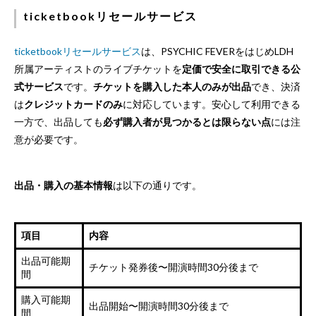
ticketbookリセールサービス
ticketbookリセールサービス
は、PSYCHIC FEVERをはじめLDH
所属アーティストのライブチケットを
定価で安全に取引できる公
式サービス
です。
チケットを購入した本人のみが出品
でき、決済
は
クレジットカードのみ
に対応しています。安心して利用できる
一方で、出品しても
必ず購入者が見つかるとは限らない点
には注
意が必要です。
出品・購入の基本情報
は以下の通りです。
項目
内容
出品可能期
チケット発券後〜開演時間30分後まで
間
購入可能期
出品開始〜開演時間30分後まで
間