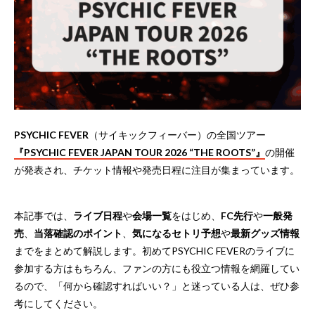
PSYCHIC FEVER
（サイキックフィーバー）の全国ツアー
『PSYCHIC FEVER JAPAN TOUR 2026 “THE ROOTS”』
の開催
が発表され、チケット情報や発売日程に注目が集まっています。
本記事では、
ライブ日程
や
会場一覧
をはじめ、
FC先行
や
一般発
売
、
当落確認のポイント
、
気になるセトリ予想
や
最新グッズ情報
までをまとめて解説します。初めてPSYCHIC FEVERのライブに
参加する方はもちろん、ファンの方にも役立つ情報を網羅してい
るので、「何から確認すればいい？」と迷っている人は、ぜひ参
考にしてください。