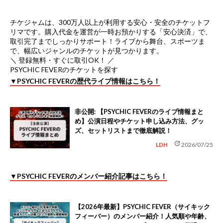
チケジャムは、
300万人以上が利用する安心・安全のチケットフ
リマ
です。購入代金を運営が一時お預かりする「安心決済」で、
取引完了までしっかりサポート！ライブから舞台、スポーツま
で、幅広いジャンルのチケットが見つかります。
＼ 登録無料・すぐに取引OK！ ／
PSYCHIC FEVERのチケットを探す
▼PSYCHIC FEVERの歴代ライブ情報はこちら！
非公開: 【PSYCHIC FEVERのライブ情報まと
め】公演日程やチケット申し込み方法、グッ
ズ、セットリストまで徹底解説！
update
LDH
2026/07/25
▼PSYCHIC FEVERのメンバー紹介記事はこちら！
【2026年最新】PSYCHIC FEVER（サイキック
フィーバー）のメンバー紹介！人気順や年齢、