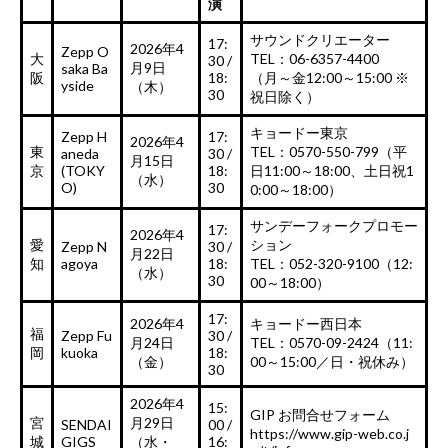
演
サウンドクリエーター
17:
2026年4
Zepp O
大
TEL：06-6357-4400
30 /
月9日
saka Ba
阪
18:
（月～金12:00～15:00 ※
yside
（木）
30
祝日除く）
キョードー東京
Zepp H
17:
2026年4
東
TEL：0570-550-799（平
aneda
30 /
月15日
京
(TOKY
18:
日11:00～18:00、土日祝1
（水）
O)
30
0:00～18:00）
サンデーフォークプロモー
17:
2026年4
愛
ション
Zepp N
30 /
月22日
知
agoya
18:
TEL：052-320-9100（12:
（水）
30
00～18:00）
17:
2026年4
キョードー西日本
福
Zepp Fu
30 /
月24日
TEL：0570-09-2424（11:
岡
kuoka
18:
（金）
00～15:00／日・祝休み）
30
2026年4
15:
GIP お問合せフォーム
宮
月29日
SENDAI
00 /
https://www.gip-web.co.j
城
GIGS
（水・
16: