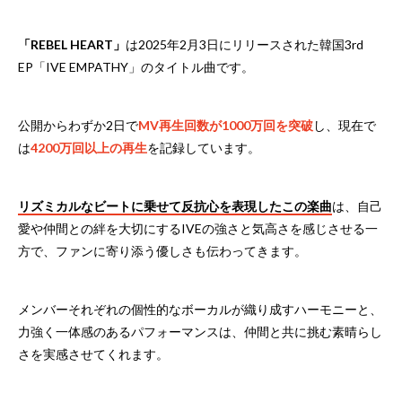
「REBEL HEART」
は2025年2月3日にリリースされた韓国3rd
EP「IVE EMPATHY」のタイトル曲です。
公開からわずか2日で
MV再生回数が1000万回を突破
し、現在で
は
4200万回以上の再生
を記録しています。
リズミカルなビートに乗せて反抗心を表現したこの楽曲
は、自己
愛や仲間との絆を大切にするIVEの強さと気高さを感じさせる一
方で、ファンに寄り添う優しさも伝わってきます。
メンバーそれぞれの個性的なボーカルが織り成すハーモニーと、
力強く一体感のあるパフォーマンスは、仲間と共に挑む素晴らし
さを実感させてくれます。