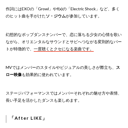
作詞にはEXOの「Growl」やf(x)の「Electric Shock」など、多く
のヒット曲を手がけた
ソ・ジウム
が参加しています。
幻想的なポップダンスナンバーで、恋に落ちる少女の心情を歌い
ながら、オリエンタルなサウンドとサビへつながる変則的なパー
トが特徴的で、
一度聴くとクセになる楽曲です。
MVではメンバーのスタイルやビジュアルの美しさが際立ち、
ス
ロー映像
も効果的に使われています。
ステージパフォーマンスではメンバーそれぞれの魅せ方や表情、
長い手足を活かしたダンスも楽しめます。
「After LIKE」