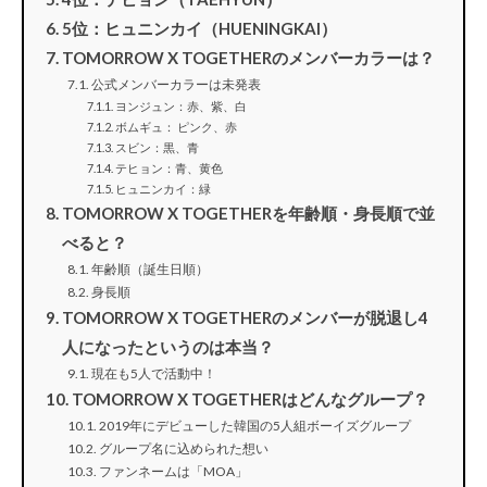
5位：ヒュニンカイ（HUENINGKAI）
TOMORROW X TOGETHERのメンバーカラーは？
公式メンバーカラーは未発表
ヨンジュン：赤、紫、白
ボムギュ： ピンク、赤
スビン：黒、青
テヒョン：青、黄色
ヒュニンカイ：緑
TOMORROW X TOGETHERを年齢順・身長順で並
べると？
年齢順（誕生日順）
身長順
TOMORROW X TOGETHERのメンバーが脱退し4
人になったというのは本当？
現在も5人で活動中！
TOMORROW X TOGETHERはどんなグループ？
2019年にデビューした韓国の5人組ボーイズグループ
グループ名に込められた想い
ファンネームは「MOA」