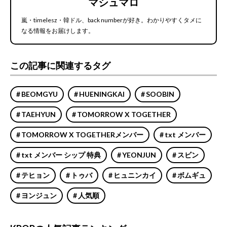
マシュマロ
嵐・timelesz・韓ドル、back numberが好き。わかりやすくタメに
なる情報をお届けします。
この記事に関連するタグ
BEOMGYU
HUENINGKAI
SOOBIN
TAEHYUN
TOMORROW X TOGETHER
TOMORROW X TOGETHERメンバー
txt メンバー
txt メンバー シップ 特典
YEONJUN
スビン
テヒョン
トゥバ
ヒュニンカイ
ボムギュ
ヨンジュン
人気順