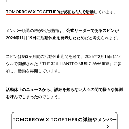
TOMORROW X TOGETHERは現在も5人で活動
しています。
メンバー脱退の噂が出た理由は、
公式リーダーであるスビンが
2024年11月19日に活動休止を発表したため
だと考えられます。
スビンは約3ヶ月間の活動休止期間を経て、2025年2月16日にソ
ウルで開催された『THE 32th HANTEO MUSIC AWARDS』に参
加し、活動を再開しています。
活動休止のニュースから、詳細を知らない人々の間で様々な憶測
を呼んでしまった
のでしょう。
TOMORROW X TOGETHERの詳細やメンバー
chevron_right