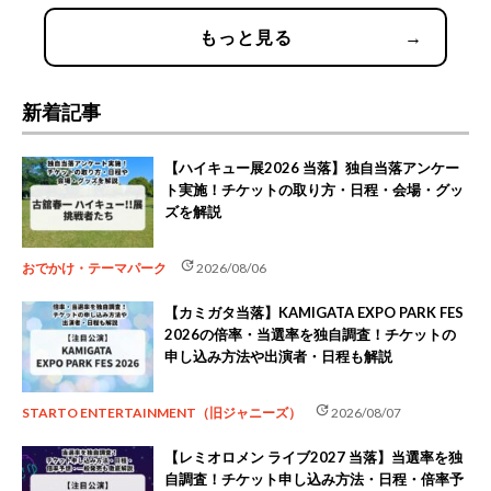
もっと見る
→
新着記事
【ハイキュー展2026 当落】独自当落アンケー
ト実施！チケットの取り方・日程・会場・グッ
ズを解説
update
おでかけ・テーマパーク
2026/08/06
【カミガタ当落】KAMIGATA EXPO PARK FES
2026の倍率・当選率を独自調査！チケットの
申し込み方法や出演者・日程も解説
update
STARTO ENTERTAINMENT（旧ジャニーズ）
2026/08/07
【レミオロメン ライブ2027 当落】当選率を独
自調査！チケット申し込み方法・日程・倍率予