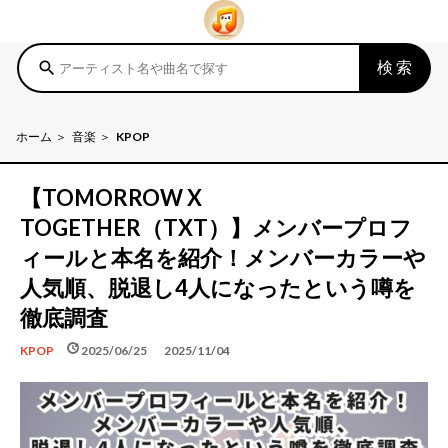
検索
search
ホーム
音楽
KPOP
【TOMORROW X
TOGETHER（TXT）】メンバープロフ
ィールと本名を紹介！メンバーカラーや
人気順、脱退し4人になったという噂を
徹底調査
schedule
update
2025/06/25
2025/11/04
KPOP