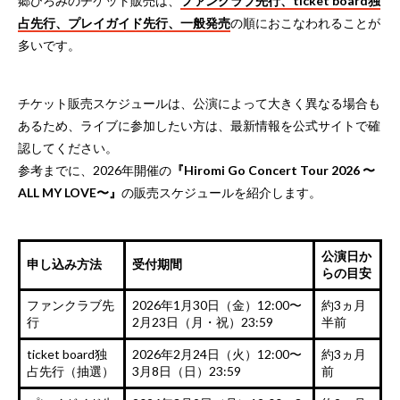
郷ひろみのチケット販売は、
ファンクラブ先行、ticket board独
占先行、プレイガイド先行、一般発売
の順におこなわれることが
多いです。
チケット販売スケジュールは、公演によって大きく異なる場合も
あるため、ライブに参加したい方は、最新情報を公式サイトで確
認してください。
参考までに、2026年開催の
『Hiromi Go Concert Tour 2026 〜
ALL MY LOVE〜』
の販売スケジュールを紹介します。
公演日か
申し込み方法
受付期間
らの目安
ファンクラブ先
2026年1月30日（金）12:00〜
約3ヵ月
行
2月23日（月・祝）23:59
半前
ticket board独
2026年2月24日（火）12:00〜
約3ヵ月
占先行（抽選）
3月8日（日）23:59
前