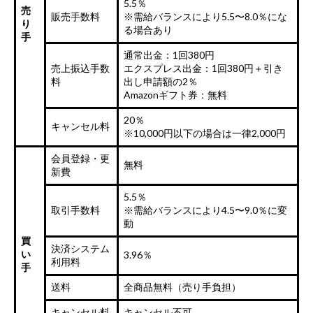
5.5％
売
販売手数料
※需給バランスにより5.5〜8.0％にな
り
る場合あり
手
通常出金：1回380円
売上振込手数
エクスプレス出金：1回380円＋引き
料
出し申請額の2％
Amazonギフト券：無料
20％
キャンセル料
※10,000円以下の場合は一律2,000円
会員登録・更
無料
新費
5.5％
取引手数料
※需給バランスにより4.5〜9.0％に変
動
買
決済システム
い
3.96％
利用料
手
送料
全商品無料（売り手負担）
キャンセル料
キャンセル不可