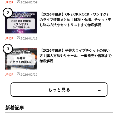
update
JPOP
2026/02/09
【2026年最新】ONE OK ROCK（ワンオク）
のライブ情報まとめ！日程・会場、チケット申
し込み方法やセットリストまで徹底解説
schedule
JPOP
2026/01/13
【2026年最新】平井大ライブチケットの買い
方！購入方法やリセール、一般発売や倍率まで
徹底解説
schedule
JPOP
2026/02/25
もっと見る
→
新着記事