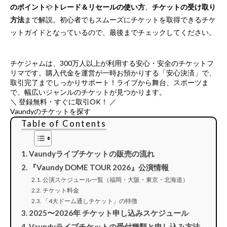
のポイント
や
トレード＆リセールの使い方
、
チケットの受け取り
方法
まで解説。初心者でもスムーズにチケットを取得できるチケ
ットガイドとなっているので、最後までチェックしてください。
チケジャムは、
300万人以上が利用する安心・安全のチケットフ
リマ
です。購入代金を運営が一時お預かりする「安心決済」で、
取引完了までしっかりサポート！ライブから舞台、スポーツま
で、幅広いジャンルのチケットが見つかります。
＼ 登録無料・すぐに取引OK！ ／
Vaundyのチケットを探す
Table of Contents
Vaundyライブチケットの販売の流れ
『Vaundy DOME TOUR 2026』公演情報
公演スケジュール一覧（福岡・大阪・東京・北海道）
チケット料金
「4大ドーム通しチケット」の特徴
2025〜2026年 チケット申し込みスケジュール
Vaundyライブチケットの受付種類と申し込み方法