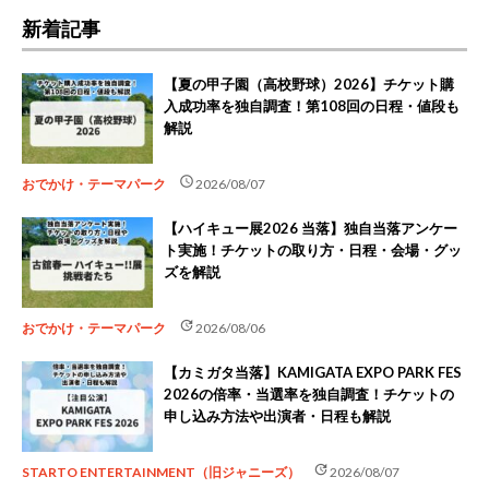
新着記事
【夏の甲子園（高校野球）2026】チケット購
入成功率を独自調査！第108回の日程・値段も
解説
schedule
おでかけ・テーマパーク
2026/08/07
【ハイキュー展2026 当落】独自当落アンケー
ト実施！チケットの取り方・日程・会場・グッ
ズを解説
update
おでかけ・テーマパーク
2026/08/06
【カミガタ当落】KAMIGATA EXPO PARK FES
2026の倍率・当選率を独自調査！チケットの
申し込み方法や出演者・日程も解説
update
STARTO ENTERTAINMENT（旧ジャニーズ）
2026/08/07