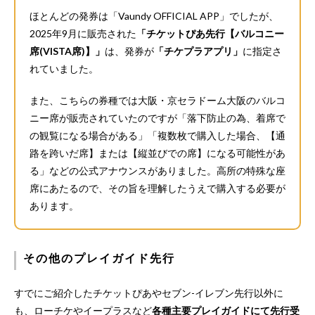
ほとんどの発券は「Vaundy OFFICIAL APP」でしたが、
2025年9月に販売された
「チケットぴあ先行【バルコニー
席(VISTA席)】」
は、発券が
「チケプラアプリ」
に指定さ
れていました。
また、こちらの券種では大阪・京セラドーム大阪のバルコ
ニー席が販売されていたのですが「落下防止の為、着席で
の観覧になる場合がある」「複数枚で購入した場合、【通
路を跨いだ席】または【縦並びでの席】になる可能性があ
る」などの公式アナウンスがありました。高所の特殊な座
席にあたるので、その旨を理解したうえで購入する必要が
あります。
その他のプレイガイド先行
すでにご紹介したチケットぴあやセブン-イレブン先行以外に
も、ローチケやイープラスなど
各種主要プレイガイドにて先行受