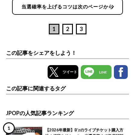
chevron_right
当選確率を上げるコツは次のページから
1
2
3
この記事をシェアをしよう！
ツイート
LINE
この記事に関連するタグ
JPOPの人気記事ランキング
【2026年最新】B’zのライブチケット購入方