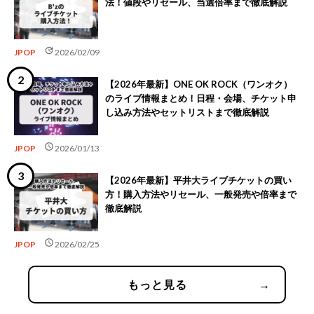
法！値段やリセール、当選倍率まで徹底解説
update
JPOP
2026/02/09
【2026年最新】ONE OK ROCK（ワンオク）
のライブ情報まとめ！日程・会場、チケット申
し込み方法やセットリストまで徹底解説
schedule
JPOP
2026/01/13
【2026年最新】平井大ライブチケットの買い
方！購入方法やリセール、一般発売や倍率まで
徹底解説
schedule
JPOP
2026/02/25
もっと見る
→