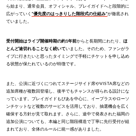
ら始まり、通常会員、オフィシャル、プレイガイドへと段階的に
広がっていく
“優先度のはっきりした階段式の仕組み”
が徹底され
ていました。
受付開始はライブ開催時期の約1年前
からと長期間にわたり、
ほ
とんど途切れることなく続いて
いました。そのため、ファンがラ
イブに行きたいと思ったタイミングで手軽にチケットを申し込め
る状態が保たれているのが特徴です。
また、公演に近づくにつれてステージサイド席やVISTA席などの
追加席種が複数回登場し、後半でもチャンスが得られる設計にな
っています。プレイガイドもぴあを中心に、イープラスやローソ
ンチケットなど複数のサービスを活用しており、抽選機会を広く
確保する方針が見て取れます。さらに、途中で発表された福岡の
追加公演についても、本編と同じ階段構造で丁寧に先行受付が組
まれており、全体のルールに統一感がありました。