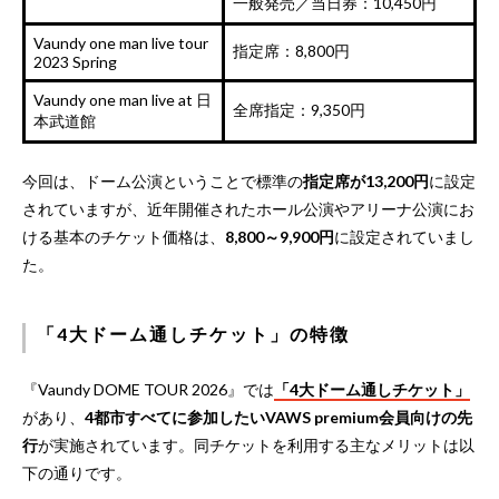
一般発売／当日券：10,450円
Vaundy one man live tour
指定席：8,800円
2023 Spring
Vaundy one man live at 日
全席指定：9,350円
本武道館
今回は、ドーム公演ということで標準の
指定席が13,200円
に設定
されていますが、近年開催されたホール公演やアリーナ公演にお
ける基本のチケット価格は、
8,800～9,900円
に設定されていまし
た。
「4大ドーム通しチケット」の特徴
『Vaundy DOME TOUR 2026』では
「4大ドーム通しチケット」
があり、
4都市すべてに参加したいVAWS premium会員向けの先
行
が実施されています。同チケットを利用する主なメリットは以
下の通りです。