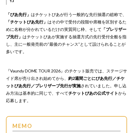
「ぴあ先行」
はチケットぴあが行う一般的な先行抽選の総称で、
「チケットぴあ先行」
はその中で受付の段階や席種を区別するた
めに名称が分かれているだけの実質同じ枠、そして
「プレリザー
ブ先行」
はチケットぴあが実施する抽選方式の先行受付全般を指
し、主に一般発売前の“最後のチャンス”として設けられることが
多いです。
『Vaundy DOME TOUR 2026』のチケット販売では、ステージサ
イド席が売り出され始めてから、
約2週間ごとにぴあ先行／チケ
ットぴあ先行／プレリザーブ先行が実施
されていました。申し込
み方法は基本的に同じで、すべて
チケットぴあの公式サイト
から
応募します。
MEMO