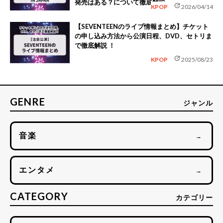
発売はある？について徹底解説
update
KPOP
2026/04/14
【SEVENTEENのライブ情報まとめ】チケット
の申し込み方法から公演日程、DVD、セトリま
で徹底解説 ！
update
KPOP
2025/08/23
GENRE
ジャンル
音楽
→
エンタメ
→
CATEGORY
カテゴリー