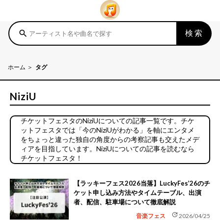
検索
search
ホーム
タグ
NiziU
チケットフェスタのNiziUについての記事一覧です。チケ
ットフェスタでは「今のNiziUがわかる」を軸にエンタメ
をちょっと違った独自の角度からの考察記事も交えたメデ
ィアを目指しています。NiziUについての記事を読むなら
チケットフェスタ！
【ラッキーフェス2026当落】LuckyFes’26のチ
ケット申し込み方法やタイムテーブル、出演
者、配信、駐車場について徹底解説
update
音楽フェス
2026/04/25