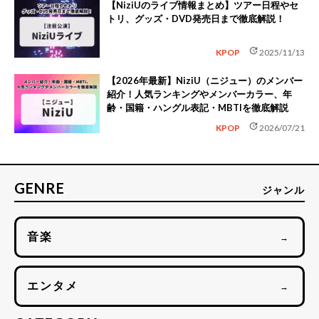
【NiziUのライブ情報まとめ】ツアー日程やセ
トリ、グッズ・DVD発売日まで徹底解説！
update
KPOP
2025/11/13
【2026年最新】NiziU（ニジュー）のメンバー
紹介！人気ランキングやメンバーカラー、年
齢・国籍・ハングル表記・MBTIを徹底解説
update
KPOP
2026/07/21
GENRE
ジャンル
音楽
→
エンタメ
→