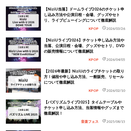
【NiziU当落】ドームライブ2026のチケット申
し込み方法や公演日程・会場、グッズやセト
リ、ライブビューイングについて徹底解説
schedule
KPOP
2026/03/26
【NiziUライブ2026】チケット申し込み方法や
当落、公演日程・会場、グッズやセトリ、DVD
の販売情報について徹底解説
update
KPOP
2026/04/05
【2026年最新】NiziUのライブチケットの取り
方！値段や申し込み方法、一般販売、リセール
について徹底解説
update
KPOP
2026/02/10
【バズリズムライブ2025】タイムテーブルや
チケット申し込み方法、当落情報やグッズまで
徹底解説！
update
音楽フェス
2025/08/15