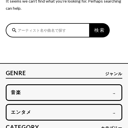
It seems we can’t find what you’re looking for. Perhaps searching
can help.
検索
search
GENRE
ジャンル
音楽
→
エンタメ
→
CATEGORY
カテゴリー