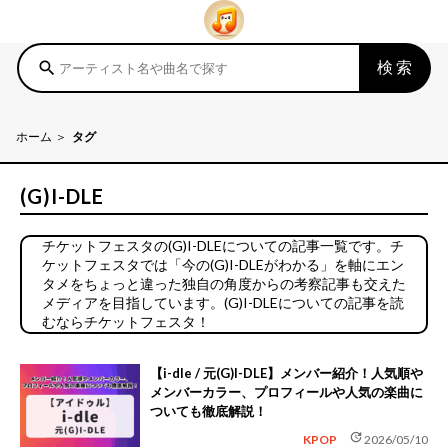
検索
search
ホーム
タグ
(G)I-DLE
チケットフェスタの(G)I-DLEについての記事一覧です。チ
ケットフェスタでは「今の(G)I-DLEがわかる」を軸にエン
タメをちょっと違った独自の角度からの考察記事も交えた
メディアを目指しています。(G)I-DLEについての記事を読
むならチケットフェスタ！
【i-dle / 元(G)I-DLE】メンバー紹介！人気順や
メンバーカラー、プロフィールや人気の楽曲に
ついても徹底解説！
update
KPOP
2026/05/10