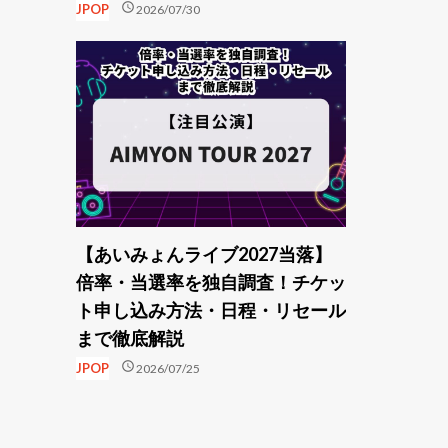
schedule
JPOP
2026/07/30
【あいみょんライブ2027当落】
倍率・当選率を独自調査！チケッ
ト申し込み方法・日程・リセール
まで徹底解説
schedule
JPOP
2026/07/25