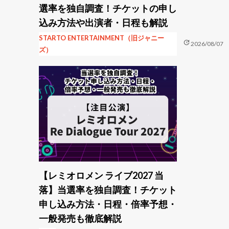
選率を独自調査！チケットの申し
込み方法や出演者・日程も解説
STARTO ENTERTAINMENT（旧ジャニー
update
2026/08/07
ズ）
【レミオロメン ライブ2027 当
落】当選率を独自調査！チケット
申し込み方法・日程・倍率予想・
一般発売も徹底解説