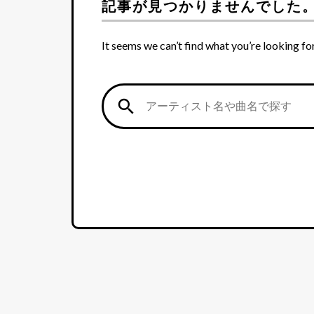
記事が見つかりませんでした
It seems we can’t find what you’re looking fo
search