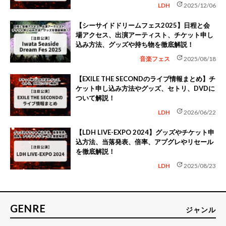
update
LDH
2025/12/06
【シーサイドドリームフェス2025】日程と会
場アクセス、出演アーティスト、チケット申し
込み方法、グッズや持ち物を徹底解説！
update
音楽フェス
2025/08/18
【EXILE THE SECONDのライブ情報まとめ】チ
ケット申し込み方法やグッズ、セトリ、DVDに
ついて解説！
update
LDH
2026/06/22
【LDH LIVE-EXPO 2024】グッズやチケット申
込方法、当落発表、倍率、アプグレやリセール
を徹底解説！
update
LDH
2025/08/23
GENRE
ジャンル