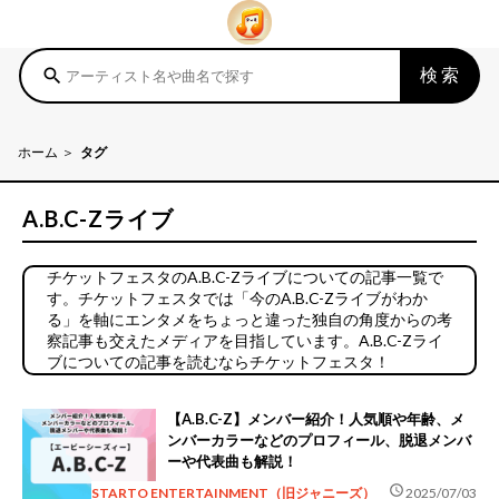
検索
search
ホーム
タグ
A.B.C-Zライブ
チケットフェスタのA.B.C-Zライブについての記事一覧で
す。チケットフェスタでは「今のA.B.C-Zライブがわか
る」を軸にエンタメをちょっと違った独自の角度からの考
察記事も交えたメディアを目指しています。A.B.C-Zライ
ブについての記事を読むならチケットフェスタ！
【A.B.C-Z】メンバー紹介！人気順や年齢、メ
ンバーカラーなどのプロフィール、脱退メンバ
ーや代表曲も解説！
schedule
STARTO ENTERTAINMENT（旧ジャニーズ）
2025/07/03