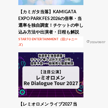
【カミガタ当落】KAMIGATA
EXPO PARK FES 2026の倍率・当
選率を独自調査！チケットの申し
込み方法や出演者・日程も解説
STARTO ENTERTAINMENT（旧ジャニー
update
2026/08/07
ズ）
【レミオロメン ライブ2027 当