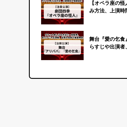
【オペラ座の怪
み方法、上演時
舞台『愛の乞食
らすじや出演者