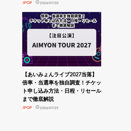
schedule
JPOP
2026/07/30
【あいみょんライブ2027当落】
倍率・当選率を独自調査！チケッ
ト申し込み方法・日程・リセール
まで徹底解説
schedule
JPOP
2026/07/25