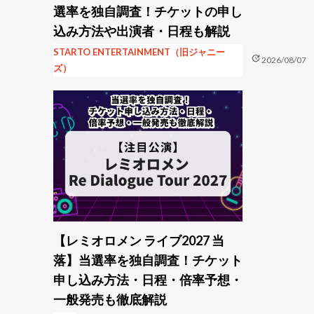
選率を独自調査！チケットの申し
込み方法や出演者・日程も解説
STARTO ENTERTAINMENT（旧ジャニー
update
2026/08/07
ズ）
【レミオロメン ライブ2027 当
落】当選率を独自調査！チケット
申し込み方法・日程・倍率予想・
一般発売も徹底解説