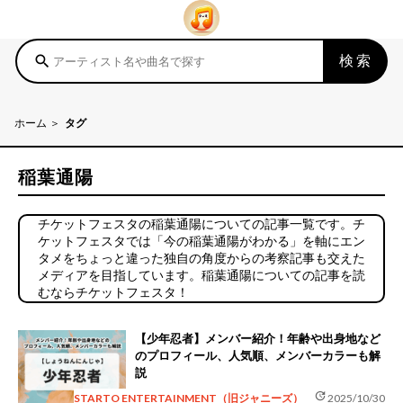
検索
search
ホーム
タグ
稲葉通陽
チケットフェスタの稲葉通陽についての記事一覧です。チ
ケットフェスタでは「今の稲葉通陽がわかる」を軸にエン
タメをちょっと違った独自の角度からの考察記事も交えた
メディアを目指しています。稲葉通陽についての記事を読
むならチケットフェスタ！
【少年忍者】メンバー紹介！年齢や出身地など
のプロフィール、人気順、メンバーカラーも解
説
update
STARTO ENTERTAINMENT（旧ジャニーズ）
2025/10/30