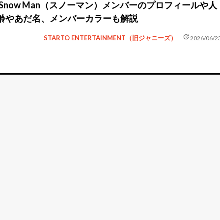
】Snow Man（スノーマン）メンバーのプロフィールや人
齢やあだ名、メンバーカラーも解説
update
STARTO ENTERTAINMENT（旧ジャニーズ）
2026/06/2