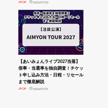
schedule
JPOP
2026/07/30
【あいみょんライブ2027当落】
倍率・当選率を独自調査！チケッ
ト申し込み方法・日程・リセール
まで徹底解説
schedule
JPOP
2026/07/25