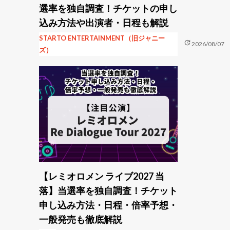
選率を独自調査！チケットの申し
込み方法や出演者・日程も解説
STARTO ENTERTAINMENT（旧ジャニー
update
2026/08/07
ズ）
【レミオロメン ライブ2027 当
落】当選率を独自調査！チケット
申し込み方法・日程・倍率予想・
一般発売も徹底解説