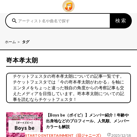
検索
search
ホーム
タグ
嵜本孝太朗
チケットフェスタの嵜本孝太朗についての記事一覧です。
チケットフェスタでは「今の嵜本孝太朗がわかる」を軸に
エンタメをちょっと違った独自の角度からの考察記事も交
えたメディアを目指しています。嵜本孝太朗についての記
事を読むならチケットフェスタ！
【Boys be（ボイビ）】メンバー紹介！年齢や
出身地などのプロフィール、人気順、メンバー
カラーも解説
update
STARTO ENTERTAINMENT（旧ジャニーズ）
2025/12/18