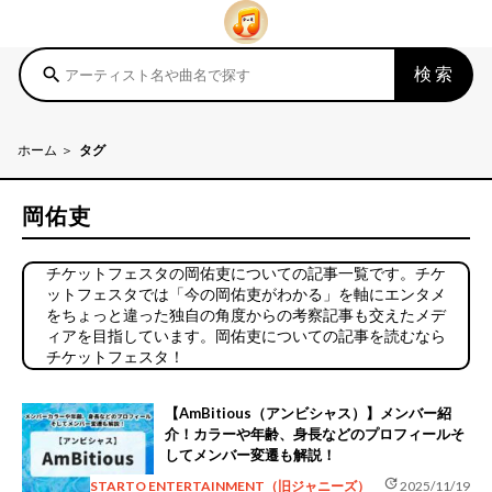
検索
search
ホーム
タグ
岡佑吏
チケットフェスタの岡佑吏についての記事一覧です。チケ
ットフェスタでは「今の岡佑吏がわかる」を軸にエンタメ
をちょっと違った独自の角度からの考察記事も交えたメデ
ィアを目指しています。岡佑吏についての記事を読むなら
チケットフェスタ！
【AmBitious（アンビシャス）】メンバー紹
介！カラーや年齢、身長などのプロフィールそ
してメンバー変遷も解説！
update
STARTO ENTERTAINMENT（旧ジャニーズ）
2025/11/19