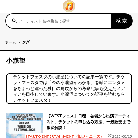
検索
search
ホーム
タグ
小瀧望
チケットフェスタの小瀧望についての記事一覧です。チケ
ットフェスタでは「今の小瀧望がわかる」を軸にエンタメ
をちょっと違った独自の角度からの考察記事も交えたメデ
ィアを目指しています。小瀧望についての記事を読むなら
チケットフェスタ！
【WESTフェス】日程・会場から出演アーティ
スト、チケットの申し込み方法、一般販売まで
徹底解説！
update
STARTO ENTERTAINMENT（旧ジャニーズ）
2025/08/15