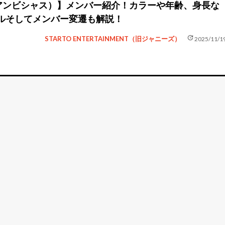
us（アンビシャス）】メンバー紹介！カラーや年齢、身長な
ルそしてメンバー変遷も解説！
update
STARTO ENTERTAINMENT（旧ジャニーズ）
2025/11/1