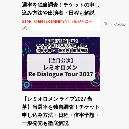
選率を独自調査！チケットの申し
込み方法や出演者・日程も解説
STARTO ENTERTAINMENT（旧ジャニー
update
2026/08/07
ズ）
【レミオロメン ライブ2027 当
落】当選率を独自調査！チケット
申し込み方法・日程・倍率予想・
一般発売も徹底解説