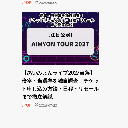
update
JPOP
2026/08/09
【あいみょんライブ2027当落】
倍率・当選率を独自調査！チケッ
ト申し込み方法・日程・リセール
まで徹底解説
schedule
JPOP
2026/07/25