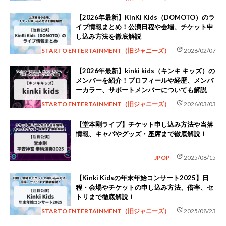
【2026年最新】KinKi Kids（DOMOTO）のラ
イブ情報まとめ！公演日程や会場、チケット申
し込み方法を徹底解説
update
STARTO ENTERTAINMENT（旧ジャニーズ）
2026/02/07
【2026年最新】kinki kids（キンキ キッズ）の
メンバーを紹介！プロフィールや経歴、メンバ
ーカラー、サポートメンバーについても解説
update
STARTO ENTERTAINMENT（旧ジャニーズ）
2026/03/03
【堂本剛ライブ】チケット申し込み方法や当落
情報、キャパやグッズ・座席まで徹底解説！
update
JPOP
2025/08/15
【Kinki Kidsの年末年始コンサート2025】日
程・会場やチケットの申し込み方法、倍率、セ
トリまで徹底解説！
update
STARTO ENTERTAINMENT（旧ジャニーズ）
2025/08/23