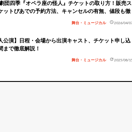
新】劇団四季『オペラ座の怪人』チケットの取り方！販売ス
ケットぴあでの予約方法、キャンセルの有無、値段も徹
schedule
舞台・ミュージカル
2026/04/0
人公演】日程・会場から出演キャスト、チケット申し込
間まで徹底解説！
update
舞台・ミュージカル
2025/08/1