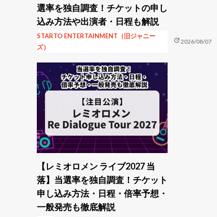
選率を独自調査！チケットの申し
込み方法や出演者・日程も解説
STARTO ENTERTAINMENT（旧ジャニー
update
2026/08/07
ズ）
【レミオロメン ライブ2027 当
落】当選率を独自調査！チケット
申し込み方法・日程・倍率予想・
一般発売も徹底解説