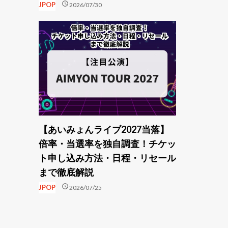
schedule
JPOP
2026/07/30
【あいみょんライブ2027当落】
倍率・当選率を独自調査！チケッ
ト申し込み方法・日程・リセール
まで徹底解説
schedule
JPOP
2026/07/25