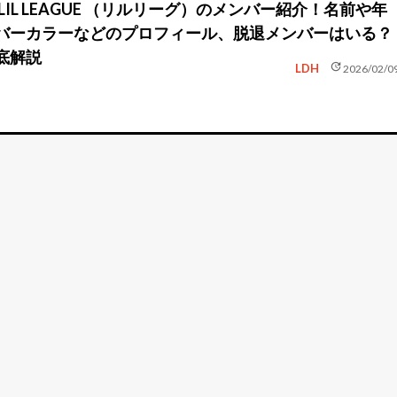
LIL LEAGUE （リルリーグ）のメンバー紹介！名前や年
バーカラーなどのプロフィール、脱退メンバーはいる？
底解説
update
LDH
2026/02/0