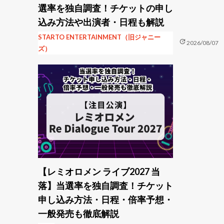
選率を独自調査！チケットの申し
込み方法や出演者・日程も解説
STARTO ENTERTAINMENT（旧ジャニー
update
2026/08/07
ズ）
【レミオロメン ライブ2027 当
落】当選率を独自調査！チケット
申し込み方法・日程・倍率予想・
一般発売も徹底解説