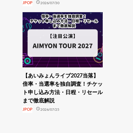
schedule
JPOP
2026/07/30
【あいみょんライブ2027当落】
倍率・当選率を独自調査！チケッ
ト申し込み方法・日程・リセール
まで徹底解説
schedule
JPOP
2026/07/25