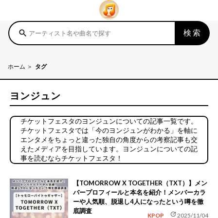
検索
search
ホーム
タグ
ヨンジュン
チケットフェスタのヨンジュンについての記事一覧です。
チケットフェスタでは「今のヨンジュンがわかる」を軸に
エンタメをちょっと違った独自の角度からの考察記事も交
えたメディアを目指しています。ヨンジュンについての記
事を読むならチケットフェスタ！
【TOMORROW X TOGETHER（TXT）】メン
バープロフィールと本名を紹介！メンバーカラ
ーや人気順、脱退し4人になったという噂を徹
底調査
update
KPOP
2025/11/04