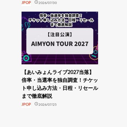
schedule
JPOP
2026/07/30
【あいみょんライブ2027当落】
倍率・当選率を独自調査！チケッ
ト申し込み方法・日程・リセール
まで徹底解説
schedule
JPOP
2026/07/25