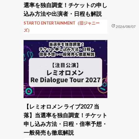
選率を独自調査！チケットの申し
込み方法や出演者・日程も解説
STARTO ENTERTAINMENT（旧ジャニー
update
2026/08/07
ズ）
【レミオロメン ライブ2027 当
落】当選率を独自調査！チケット
申し込み方法・日程・倍率予想・
一般発売も徹底解説