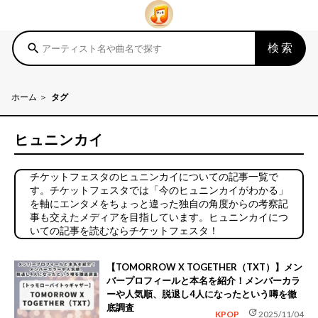
検索
search
ホーム
タグ
ヒュニンカイ
チケットフェスタのヒュニンカイについての記事一覧で
す。チケットフェスタでは「今のヒュニンカイがわかる」
を軸にエンタメをちょっと違った独自の角度からの考察記
事も交えたメディアを目指しています。ヒュニンカイにつ
いての記事を読むならチケットフェスタ！
【TOMORROW X TOGETHER（TXT）】メン
バープロフィールと本名を紹介！メンバーカラ
ーや人気順、脱退し4人になったという噂を徹
底調査
update
KPOP
2025/11/04