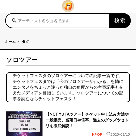
検索
search
ホーム
タグ
ソロツアー
チケットフェスタのソロツアーについての記事一覧です。
チケットフェスタでは「今のソロツアーがわかる」を軸に
エンタメをちょっと違った独自の角度からの考察記事も交
えたメディアを目指しています。ソロツアーについての記
事を読むならチケットフェスタ！
【NCT YUTAツアー】チケット申し込み方法や
一般販売、当落日や倍率、過去のグッズやセト
リを徹底解説！
update
KPOP
2025/08/15