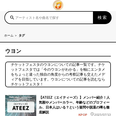
検索
search
ホーム
タグ
ウヨン
チケットフェスタのウヨンについての記事一覧です。チケ
ットフェスタでは「今のウヨンがわかる」を軸にエンタメ
をちょっと違った独自の角度からの考察記事も交えたメデ
ィアを目指しています。ウヨンについての記事を読むなら
チケットフェスタ！
【ATEEZ（エイティーズ）】メンバー紹介！人
気順やメンバーカラー、年齢などのプロフィー
ル、日本人はいる？という疑問や脱退の噂も徹
底解説
schedule
KPOP
2025/07/13