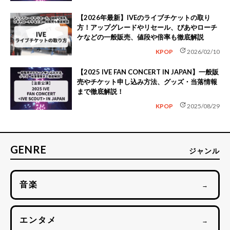
【2026年最新】IVEのライブチケットの取り
方！アップグレードやリセール、ぴあやローチ
ケなどの一般販売、値段や倍率も徹底解説
update
KPOP
2026/02/10
【2025 IVE FAN CONCERT IN JAPAN】一般販
売やチケット申し込み方法、グッズ・当落情報
まで徹底解説！
update
KPOP
2025/08/29
GENRE
ジャンル
音楽
→
エンタメ
→