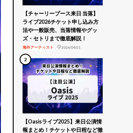
【チャーリープース来日 当落】
ライブ2026チケット申し込み方
法や一般販売、当落情報やグッ
ズ・セトリまで徹底解説！
schedule
海外アーティスト
2026/04/21
【Oasisライブ2025】来日公演情
報まとめ！チケットや日程など徹