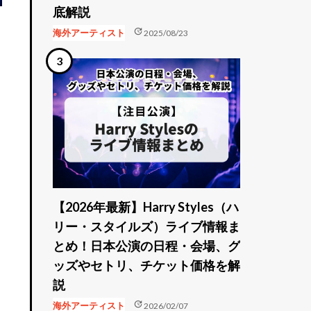
底解説
update
海外アーティスト
2025/08/23
り
【2026年最新】Harry Styles（ハ
リー・スタイルズ）ライブ情報ま
とめ！日本公演の日程・会場、グ
ッズやセトリ、チケット価格を解
説
update
海外アーティスト
2026/02/07