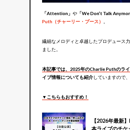
「Attention」
や
「We Don’t Talk Anymo
Puth（チャーリー・プース）
。
繊細なメロディと卓越したプロデュース
ました。
本記事では、2025年のCharlie Put
イブ情報についても紹介
していますので
▼こちらもおすすめ！
【2026年最新
本ライブのチケ