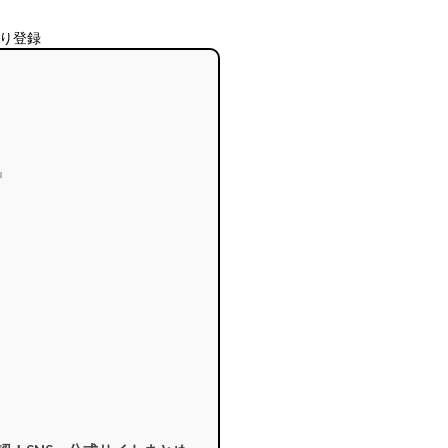
入り登録
”』