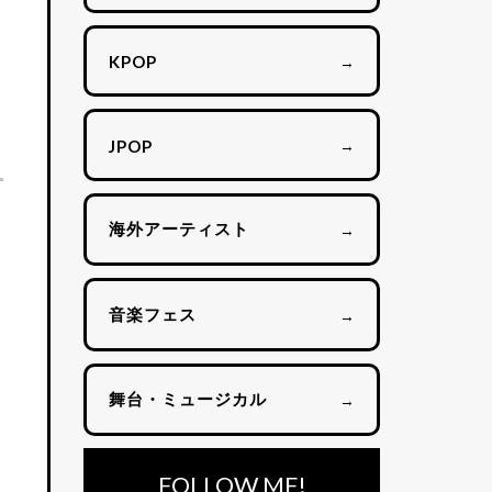
→
KPOP
→
JPOP
海外アーティスト
→
音楽フェス
→
舞台・ミュージカル
→
FOLLOW ME!