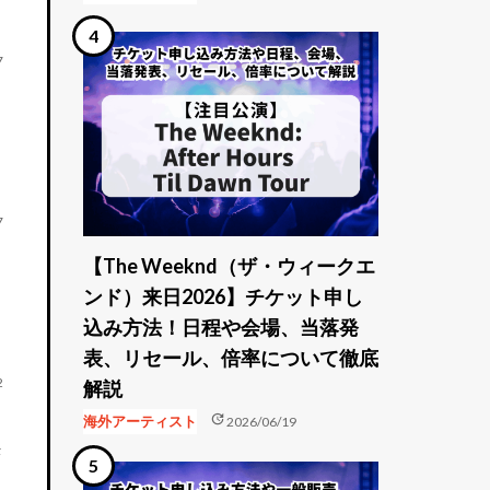
7
7
【The Weeknd（ザ・ウィークエ
ンド）来日2026】チケット申し
込み方法！日程や会場、当落発
表、リセール、倍率について徹底
2
解説
update
海外アーティスト
2026/06/19
決