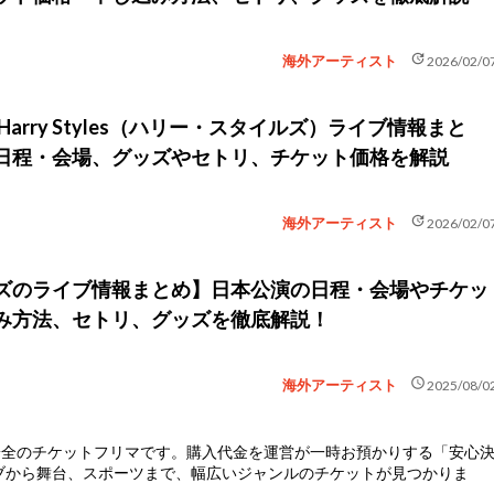
update
海外アーティスト
2026/02/0
Harry Styles（ハリー・スタイルズ）ライブ情報まと
日程・会場、グッズやセトリ、チケット価格を解説
update
海外アーティスト
2026/02/0
ズのライブ情報まとめ】日本公演の日程・会場やチケッ
み方法、セトリ、グッズを徹底解説！
schedule
海外アーティスト
2025/08/0
安全のチケットフリマ
です。購入代金を運営が一時お預かりする「安心
ブから舞台、スポーツまで、幅広いジャンルのチケットが見つかりま