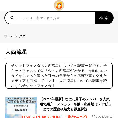
検索
search
ホーム
タグ
大西流星
チケットフェスタの大西流星についての記事一覧です。チ
ケットフェスタでは「今の大西流星がわかる」を軸にエン
タメをちょっと違った独自の角度からの考察記事も交えた
メディアを目指しています。大西流星についての記事を読
むならチケットフェスタ！
【2026年最新】なにわ男子のメンバーを人気
順で紹介！メンカラ・年齢・出身地は？デビュ
ーまでの歴史や魅力も徹底解説
update
STARTO ENTERTAINMENT（旧ジャニーズ）
2026/06/17