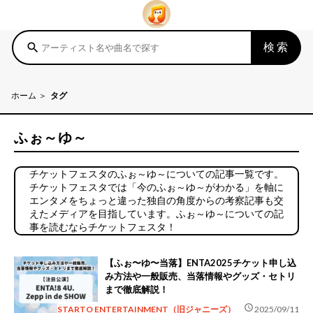
検索
search
ホーム
タグ
ふぉ～ゆ～
チケットフェスタのふぉ～ゆ～についての記事一覧です。
チケットフェスタでは「今のふぉ～ゆ～がわかる」を軸に
エンタメをちょっと違った独自の角度からの考察記事も交
えたメディアを目指しています。ふぉ～ゆ～についての記
事を読むならチケットフェスタ！
【ふぉ〜ゆ〜当落】ENTA2025チケット申し込
み方法や一般販売、当落情報やグッズ・セトリ
まで徹底解説！
schedule
STARTO ENTERTAINMENT（旧ジャニーズ）
2025/09/11