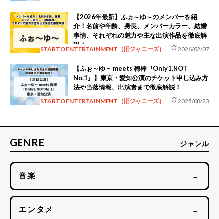
【2026年最新】ふぉ～ゆ～のメンバーを紹
介！名前や年齢、身長、メンバーカラー、結婚
事情、それぞれの魅力や主な出演作品を徹底解
説！
update
STARTO ENTERTAINMENT（旧ジャニーズ）
2026/02/07
【ふぉ～ゆ～ meets 梅棒『Only1,NOT
No.1』】東京・愛知公演のチケット申し込み方
法や当落情報、出演者まで徹底解説！
update
STARTO ENTERTAINMENT（旧ジャニーズ）
2025/08/23
GENRE
ジャンル
音楽
→
エンタメ
→