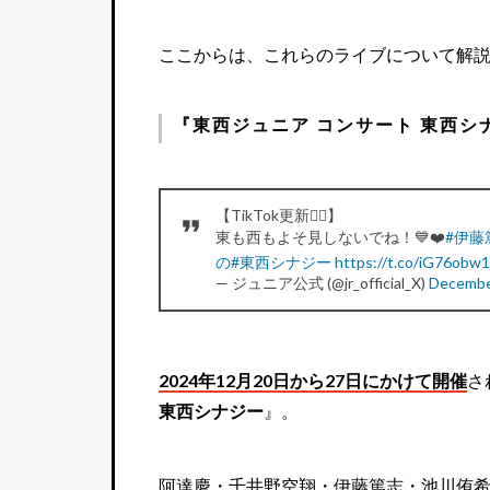
ここからは、これらのライブについて解
『東西ジュニア コンサート 東西シ
【TikTok更新❤️‍🔥】
東も西もよそ見しないでね！💙❤️
#伊藤
の
#東西シナジー
https://t.co/iG76obw1
— ジュニア公式 (@jr_official_X)
Decembe
2024年12月20日から27日にかけて開催
さ
東西シナジー
』。
阿達慶・千井野空翔・伊藤篤志・池川侑希