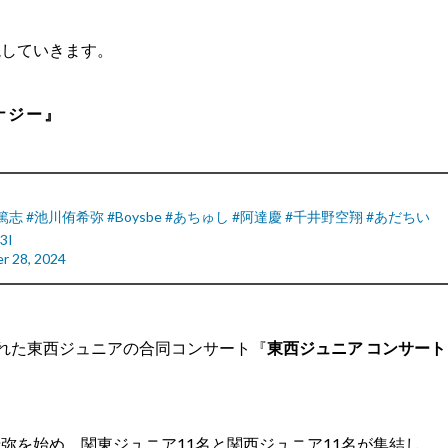
説していきます。
ナジー』
篤志
#池川侑希弥
#Boysbe
#あちゅし
#阿達慶
#千井野空翔
#あだちい
3I
r 28, 2024
れた東西ジュニアの合同コンサート『
東西ジュニア コンサート
弥を始め、関東ジュニア11名と関西ジュニア11名が集結
し、