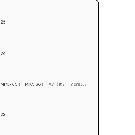
25
24
』
MER GO！ MIRAI GO！ 東だ！西だ！全員集合』
23