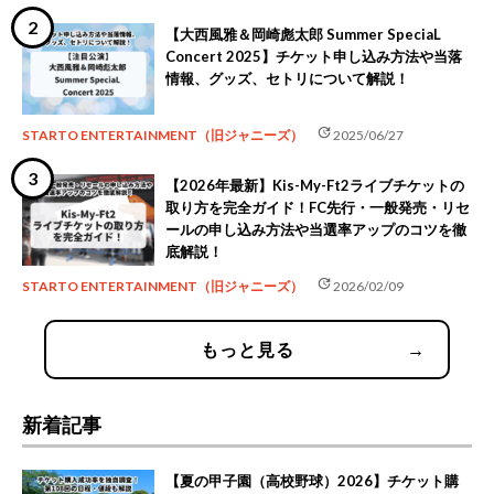
【大西風雅＆岡崎彪太郎 Summer SpeciaL
Concert 2025】チケット申し込み方法や当落
情報、グッズ、セトリについて解説！
update
STARTO ENTERTAINMENT（旧ジャニーズ）
2025/06/27
【2026年最新】Kis-My-Ft2ライブチケットの
取り方を完全ガイド！FC先行・一般発売・リセ
ールの申し込み方法や当選率アップのコツを徹
底解説！
update
STARTO ENTERTAINMENT（旧ジャニーズ）
2026/02/09
もっと見る
→
新着記事
【夏の甲子園（高校野球）2026】チケット購