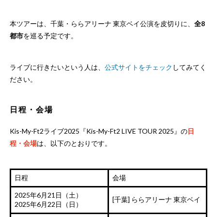
https://t.co/ShXRVzw1o6
— Kis-My-Ft2｜MENT RECORDING
本ツアーは、千葉・ららアリーナ 東京ベイ公演を皮切りに、
全8
(@KMF2_0810MENT)
February 11, 2025
都市
を巡る予定です。
ライブに行きたいという人は、
公式サイトをチェック
してみてく
ださい。
日程・会場
Kis-My-Ft2ライブ2025『Kis-My-Ft2 LIVE TOUR 2025』の
日
程・会場
は、以下のとおりです。
日程
会場
2025年6月21日（土）
[千葉] ららアリーナ 東京ベイ
2025年6月22日（日）