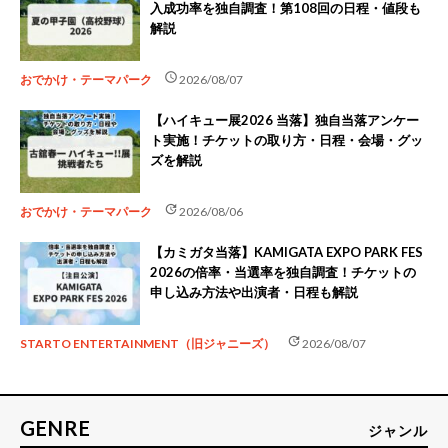
入成功率を独自調査！第108回の日程・値段も
解説
schedule
おでかけ・テーマパーク
2026/08/07
【ハイキュー展2026 当落】独自当落アンケー
ト実施！チケットの取り方・日程・会場・グッ
ズを解説
update
おでかけ・テーマパーク
2026/08/06
【カミガタ当落】KAMIGATA EXPO PARK FES
2026の倍率・当選率を独自調査！チケットの
申し込み方法や出演者・日程も解説
update
STARTO ENTERTAINMENT（旧ジャニーズ）
2026/08/07
GENRE
ジャンル