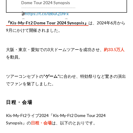
Dome Tour 2024 Synopsis
┈┈┈┈┈┈┈┈┈┈┈┈┈
🎬
https://t.co/lzibuQ1hFx
📀2025.03.05 ON SALE📀
『Kis-My-Ft2 Dome Tour 2024 Synopsis』
は、2024年6月から
LIVE DVD&Blu-rayより
9月にかけて開催されました。
「A.D.D.I.C.T」を公開🎙✨
#KisMyFt2_TourSynopsis
— Kis-My-Ft2｜MENT RECORDING
(@KMF2_0810MENT)
February 7, 2025
大阪・東京・愛知での3大ドームツアーを成功させ、
約33.5万人
を動員。
ツアーコンセプトの
”ゲーム”
に合わせ、特効祭りなど驚きの演出
でファンを魅了しました。
日程・会場
Kis-My-Ft2ライブ2024『Kis-My-Ft2 Dome Tour 2024
Synopsis』の
日程・会場
は、以下のとおりです。