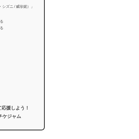
・シズニ / 威珍妮）」
る
る
て応援しよう！
チケジャム