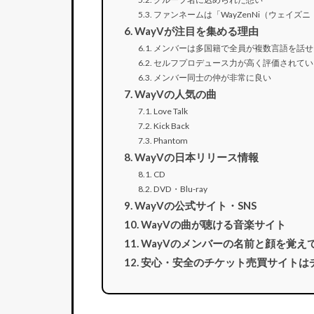
ファンネームは「WayZenNi（ウェイズニ
WayVが注目を集める理由
メンバーは多国籍で全員が複数言語を話せ
セルフプロデュース力が高く評価されてい
メンバー同士の仲が非常に良い
WayVの人気の曲
Love Talk
Kick Back
Phantom
WayVの日本リリース情報
CD
DVD・Blu-ray
WayVの公式サイト・SNS
WayVの曲が聴ける音楽サイト
WayVのメンバーの名前と顔を覚え
安心・安全のチケット売買サイトは