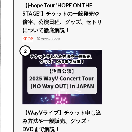
【j-hope Tour ‘HOPE ON THE
STAGE’】チケットの一般発売や
倍率、公演日程、グッズ、セトリ
について徹底解説！
update
KPOP
2025/08/29
【WayVライブ】チケット申し込
み方法や一般販売、グッズ・
DVDまで解説！