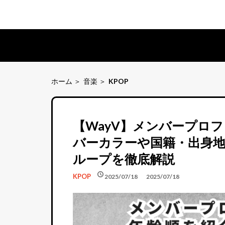
ホーム
音楽
KPOP
【WayV】メンバープロ
バーカラーや国籍・出身地
ループを徹底解説
schedule
schedule
KPOP
2025/07/18
2025/07/18