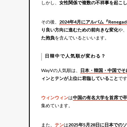
しかし、
女性関係で複数の不祥事を起こし
その後、
2024年4月にアルバム『Reneg
り良い方向に進むための前向きな変化
や
た抱負
を含んでいるといいます。
日韓中で人気順が変わる？
WayVの人気順は、
日本・韓国・中国でそ
ィンとテンが上位に君臨していること
で
ウィンウィン
は
中国の有名大学を首席で
集めています。
また、
テン
は
2025年5月28日に日本での