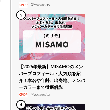
update
KPOP
2025/08/15
【2026年最新】MISAMOのメン
バープロフィール・人気順を紹
介！本名や年齢、出身地、メンバ
ーカラーまで徹底解説
update
KPOP
2026/03/03