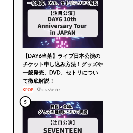
【DAY6当落】ライブ日本公演の
チケット申し込み方法！グッズや
一般発売、DVD、セトリについ
て徹底解説！
update
KPOP
2026/01/17