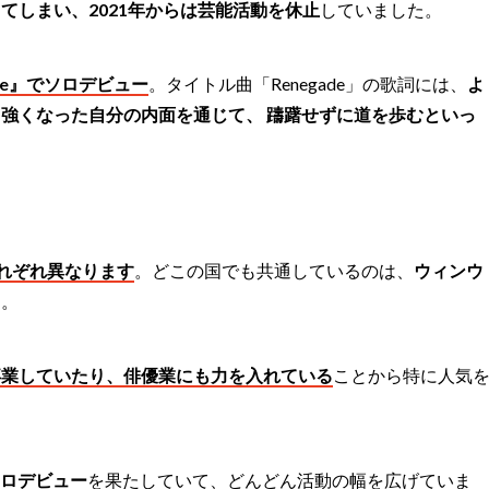
てしまい、2021年からは芸能活動を休止
していました。
ade』でソロデビュー
。タイトル曲「Renegade」の歌詞には、
よ
、
強くなった自分の内面を通じて、 躊躇せずに道を歩むといっ
れぞれ異なります
。どこの国でも共通しているのは、
ウィンウ
す。
卒業していたり、俳優業にも力を入れている
ことから特に人気
ソロデビュー
を果たしていて、どんどん活動の幅を広げていま