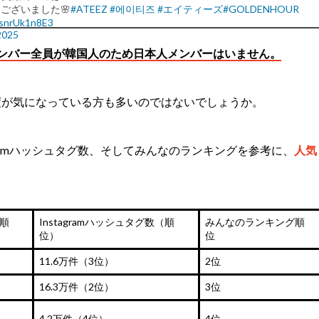
ございました🌸
#ATEEZ
#에이티즈
#エイティーズ
#GOLDENHOUR
m/snrUk1n8E3
 2025
ンバー全員が韓国人のため日本人メンバーはいません。
目度が気になっている方も多いのではないでしょうか。
stagramハッシュタグ数、そしてみんなのランキングを参考に、
人気
（順
Instagramハッシュタグ数（順
みんなのランキング順
位）
位
11.6万件（3位）
2位
16.3万件（2位）
3位
4.2万件（4位）
4位