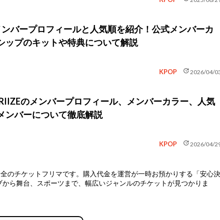
N】メンバープロフィールと人気順を紹介！公式メンバーカ
シップのキットや特典について解説
update
KPOP
2026/04/0
】RIIZEのメンバープロフィール、メンバーカラー、人気
メンバーについて徹底解説
update
KPOP
2026/04/2
安全のチケットフリマ
です。購入代金を運営が一時お預かりする「安心
ブから舞台、スポーツまで、幅広いジャンルのチケットが見つかりま