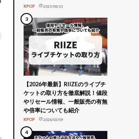
update
KPOP
2025/08/15
本
【2026年最新】RIIZEのライブチ
ケットの取り方を徹底解説！値段
やリセール情報、一般販売の有無
や倍率についても紹介
update
KPOP
2026/02/09
9