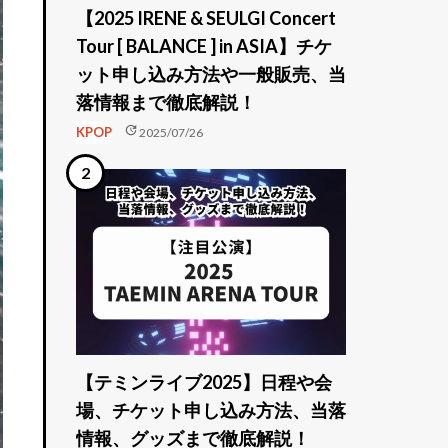
【2025 IRENE & SEULGI Concert
Tour [ BALANCE ] in ASIA】チケ
ット申し込み方法や一般販売、当
落情報まで徹底解説！
update
KPOP
2025/07/26
【テミンライブ2025】日程や会
場、チケット申し込み方法、当落
情報、グッズまで徹底解説！