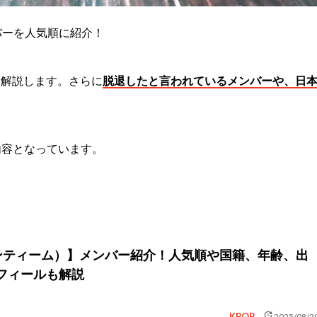
バーを人気順に紹介！
を解説します。さらに
脱退したと言われているメンバーや、日
内容となっています。
エンティーム）】メンバー紹介！人気順や国籍、年齢、出
フィールも解説
update
KPOP
2025/08/2