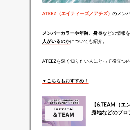
ATEEZ（エイティーズ／アチズ）
のメン
メンバーカラーや年齢、身長
などの情報
人がいるのか
についても紹介。
ATEEZを深く知りたい人にとって役立つ
▼こちらもおすすめ！
【&TEAM（
身地などのプロ