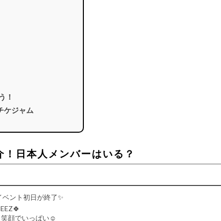
う！
チケジャム
紹介！日本人メンバーはいる？
 リリースイベント初日が終了✨
EZ🍀
も笑顔でいっぱい☺️