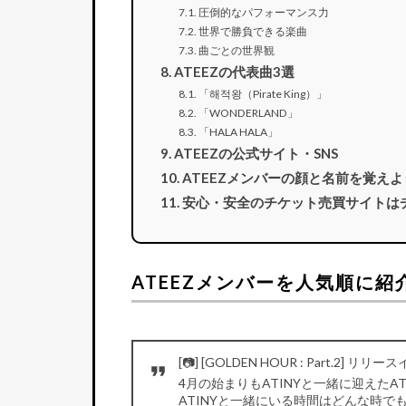
圧倒的なパフォーマンス力
世界で勝負できる楽曲
曲ごとの世界観
ATEEZの代表曲3選
「해적왕（Pirate King）」
「WONDERLAND」
「HALA HALA」
ATEEZの公式サイト・SNS
ATEEZメンバーの顔と名前を覚えよ
安心・安全のチケット売買サイトは
ATEEZメンバーを人気順に
[📷] [GOLDEN HOUR : Part.2]
4月の始まりもATINYと一緒に迎えたATE
ATINYと一緒にいる時間はどんな時で