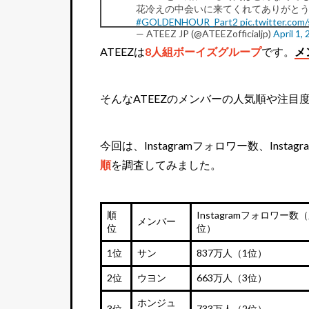
花冷えの中会いに来てくれてありがとう
#GOLDENHOUR_Part2
pic.twitter.co
— ATEEZ JP (@ATEEZofficialjp)
April 1,
ATEEZは
8人組ボーイズグループ
です。
メ
そんなATEEZのメンバーの人気順や注
今回は、Instagramフォロワー数、In
順
を調査してみました。
順
Instagramフォロワー数
メンバー
位
位）
1位
サン
837万人（1位）
2位
ウヨン
663万人（3位）
ホンジュ
3位
733万人（2位）