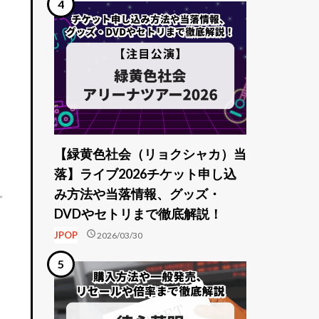
【緑黄色社会（リョクシャカ）当
落】ライブ2026チケット申し込
み方法や当落情報、グッズ・
DVDやセトリまで徹底解説！
schedule
JPOP
2026/03/30