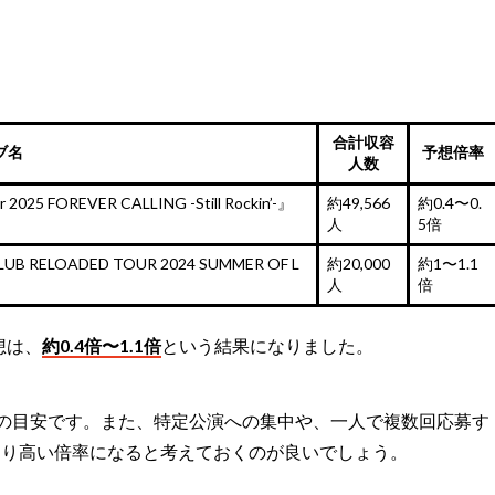
合計収容
ブ名
予想倍率
人数
r 2025 FOREVER CALLING -Still Rockin’-』
約49,566
約0.4〜0.
人
5倍
LUB RELOADED TOUR 2024 SUMMER OF L
約20,000
約1〜1.1
人
倍
予想は、
約0.4倍〜1.1倍
という結果になりました。
の目安です。また、特定公演への集中や、一人で複数回応募す
より高い倍率になると考えておくのが良いでしょう。