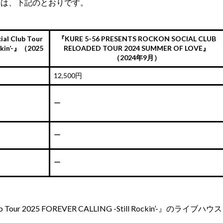
段は、下記のとおりです。
al Club Tour
『KURE 5-56 PRESENTS ROCKON SOCIAL CLUB
ckin’-』（2025
RELOADED TOUR 2024 SUMMER OF LOVE』
（2024年9月）
12,500円
ー
ー
ー
lub Tour 2025 FOREVER CALLING -Still Rockin’-』のライブハウス