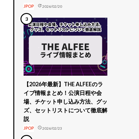
update
JPOP
2026/02/20
【2026年最新】THE ALFEEのラ
イブ情報まとめ！公演日程や会
場、チケット申し込み方法、グッ
ズ、セットリストについて徹底解
説
schedule
JPOP
2026/02/23