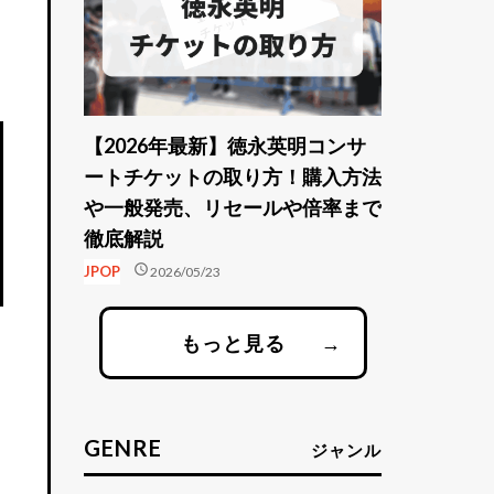
【2026年最新】徳永英明コンサ
ートチケットの取り方！購入方法
や一般発売、リセールや倍率まで
徹底解説
schedule
JPOP
2026/05/23
もっと見る
→
GENRE
ジャンル