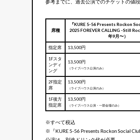
参考までに、過去公演でのチケットの値
『KURE 5-56 Presents Rockon Soci
席種
2025 FOREVER CALLING -Still Ro
年9月〜）
指定席
13,500円
1Fスタ
13,500円
ンディ
（ライブハウス公演のみ）
ング
2F指定
13,500円
席
（ライブハウス公演のみ）
1F後方
13,500円
指定席
（ライブハウス公演・一部会場のみ）
※すべて税込
※『KURE 5-56 Presents Rockon Social C
公演は、別途ドリンク代が必要