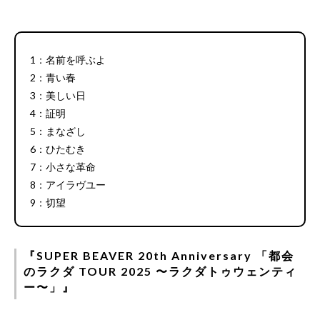
1：名前を呼ぶよ
2：青い春
3：美しい日
4：証明
5：まなざし
6：ひたむき
7：小さな革命
8：アイラヴユー
9：切望
『SUPER BEAVER 20th Anniversary 「都会
のラクダ TOUR 2025 〜ラクダトゥウェンティ
ー〜」』