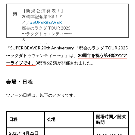
【新 規 公 演 発 表 ！】
20周年記念第4弾！🚩
／／
#SUPERBEAVER
都会のラクダ TOUR 2025
〜ラクダトゥエンティー〜
＆
都会のラクダSP
『SUPER BEAVER 20th Anniversary 「都会のラクダ TOUR 2025
〜新宿育ちの、ラクダ〜
〜ラクダトゥウェンティー〜」』は、
20周年を祝う第4弾のツア
開 催 決 定 ！ ！
＼＼
ーライブです。
3都市6公演が開催されました。
“友の会”最速先行受付開始！
🎫
https://t.co/IyJTC7Afgf
#sb20th
pic.twitter.com/8yJcmHY5gP
会場・日程
— SUPER BEAVER (@super_beaver)
February 10, 2025
ツアーの日程は、以下のとおりです。
開場時間／開演
日程
会場
時間
2025年4月22日