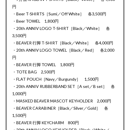
円
・Beer T-SHIRTS［Sumi／Off White］ 各3,500円
・Beer TOWEL 1,800円
・20th ANNIV LOGO T-SHIRT［Black／White］ 各
3,500円
・BEAVER 行脚 T-SHIRT［Black／White］ 各4,000円
・20th ANNIV LOGO TOWEL［Black／Red］ 各2,000
円
・BEAVER 行脚 TOWEL 1,800円
・TOTE BAG 2,500円
・FLAT POUCH［Navy／Burgundy］ 1,500円
・20th ANNIV RUBBERBAND SET［A set／B set］ 各
1,000円
・MASKED BEAVER MASCOT KEYHOLDER 2,000円
・BEAVER CARABINER［Black／Silver／Gold］ 各
1,500円
・BEAVER 行脚 KEYCHARM 800円
・20th ANNIV LOGO KEYHOLDER［Black／White／