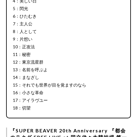
4：美しい日
5：閃光
6：ひたむき
7：主人公
8：人として
9：片想い
10：正攻法
11：秘密
12：東京流星群
13：名前を呼ぶよ
14：まなざし
15：それでも世界が目を覚ますのなら
16：小さな革命
17：アイラヴユー
18：切望
『SUPER BEAVER 20th Anniversary 『都会