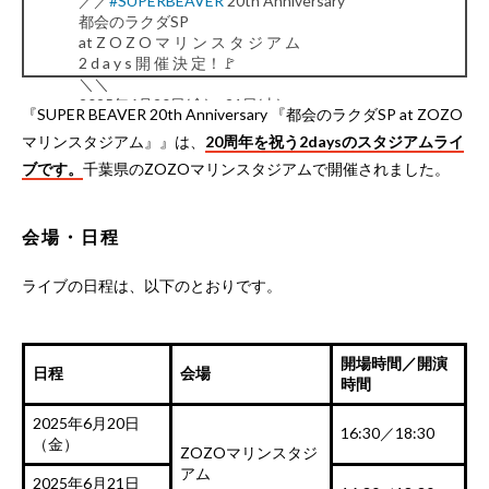
／／
#SUPERBEAVER
20th Anniversary
都会のラクダSP
at Z O Z O マ リ ン ス タ ジ ア ム
2 d a y s 開 催 決 定！🚩
＼＼
2025年6月20日(金)、21日(土)
『SUPER BEAVER 20th Anniversary 『都会のラクダSP at ZOZO
開場：16:30 開演：18:30
マリンスタジアム』』は、
20周年を祝う2daysのスタジアムライ
🎫先行受付＆公演詳細はこちら！
▶︎
https://t.co/XXFmSMhaqN
#sb20th
ブです。
千葉県のZOZOマリンスタジアムで開催されました。
pic.twitter.com/WhpYBhbi81
— SUPER BEAVER (@super_beaver)
December 4,
2024
会場・日程
ライブの日程は、以下のとおりです。
開場時間／開演
日程
会場
時間
2025年6月20日
16:30／18:30
（金）
ZOZOマリンスタジ
アム
2025年6月21日