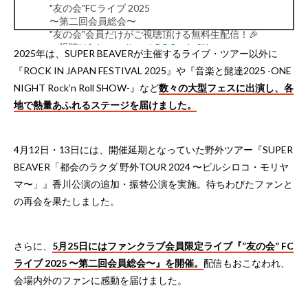
"友の会"FCライブ 2025
〜第二回会員総会〜
"友の会"会員だけがご視聴頂ける無料生配信！🎉
ご視聴は▶︎
https://t.co/aPOOpchr2X
2025年は、SUPER BEAVERが主催するライブ・ツアー以外に
＼
『ROCK IN JAPAN FESTIVAL 2025』や『音楽と髭達2025 -ONE
※友の会会員限定の配信となります。
※後日アーカイブ配信を予定しております。詳細は改
NIGHT Rock’n Roll SHOW-』など
数々の大型フェスに出演し、各
めてお知らせします。
pic.twitter.com/MU1O2Ky72A
地で熱量あふれるステージを届けました。
— SUPER BEAVER (@super_beaver)
May 25, 2025
4月12日・13日には、開催延期となっていた野外ツアー『SUPER
BEAVER「都会のラクダ 野外TOUR 2024 〜ビルシロコ・モリヤ
マ〜」』香川公演の追加・振替公演を実施。待ちわびたファンと
の再会を果たしました。
さらに、
5月25日にはファンクラブ会員限定ライブ『”友の会” FC
ライブ 2025 〜第二回会員総会〜』を開催。
配信もおこなわれ、
会場内外のファンに感動を届けました。