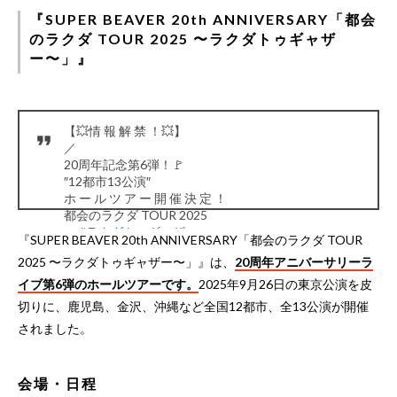
『SUPER BEAVER 20th ANNIVERSARY「都会
のラクダ TOUR 2025 〜ラクダトゥギャザ
ー〜」』
【💥情 報 解 禁 ！💥】
／
20周年記念第6弾！🚩
″12都市13公演″
ホ ー ル ツ ア ー 開 催 決 定 ！
都会のラクダ TOUR 2025
〜
#ラクダトゥギャザー
〜
『SUPER BEAVER 20th ANNIVERSARY「都会のラクダ TOUR
＼
2025 〜ラクダトゥギャザー〜」』は、
20周年アニバーサリーラ
只今より〈友の会〉チケット最速先行受付スタート！
🎫受付＆詳細は▶︎
https://t.co/u07CMRHTjX
#sb20th
イブ第6弾のホールツアーです。
2025年9月26日の東京公演を皮
#SUPERBEAVER
pic.twitter.com/8wCeiMdiyL
切りに、鹿児島、金沢、沖縄など全国12都市、全13公演が開催
— SUPER BEAVER (@super_beaver)
May 25, 2025
されました。
会場・日程