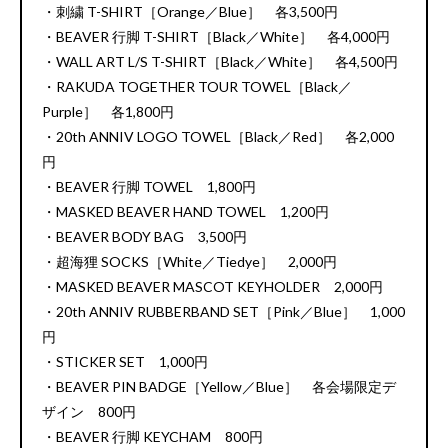
・刺繍 T-SHIRT［Orange／Blue］ 各3,500円
・BEAVER 行脚 T-SHIRT［Black／White］ 各4,000円
・WALL ART L/S T-SHIRT［Black／White］ 各4,500円
・RAKUDA TOGETHER TOUR TOWEL［Black／
Purple］ 各1,800円
・20th ANNIV LOGO TOWEL［Black／Red］ 各2,000
円
・BEAVER 行脚 TOWEL 1,800円
・MASKED BEAVER HAND TOWEL 1,200円
・BEAVER BODY BAG 3,500円
・超海狸 SOCKS［White／Tiedye］ 2,000円
・MASKED BEAVER MASCOT KEYHOLDER 2,000円
・20th ANNIV RUBBERBAND SET［Pink／Blue］ 1,000
円
・STICKER SET 1,000円
・BEAVER PIN BADGE［Yellow／Blue］ 各会場限定デ
ザイン 800円
・BEAVER 行脚 KEYCHAM 800円