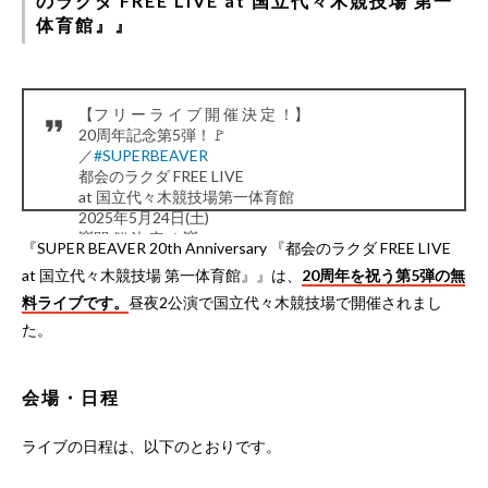
のラクダ FREE LIVE at 国立代々木競技場 第一
体育館』』
【フ リ ー ラ イ ブ 開 催 決 定 ！】
20周年記念第5弾！🚩
／
#SUPERBEAVER
都会のラクダ FREE LIVE
at 国立代々木競技場第一体育館
2025年5月24日(土)
💥開 催 決 定 ！💥
『SUPER BEAVER 20th Anniversary 『都会のラクダ FREE LIVE
🎫
https://t.co/xyx70ZsHOw
at 国立代々木競技場 第一体育館』』は、
20周年を祝う第5弾の無
＼
昼・夜の2公演実施！
料ライブです。
昼夜2公演で国立代々木競技場で開催されまし
ご来場お待ちしております！
た。
https://t.co/fvN96PeTE7
#sb20th
pic.twitter.com/Le8maUybSI
— SUPER BEAVER (@super_beaver)
April 1, 2025
会場・日程
ライブの日程は、以下のとおりです。