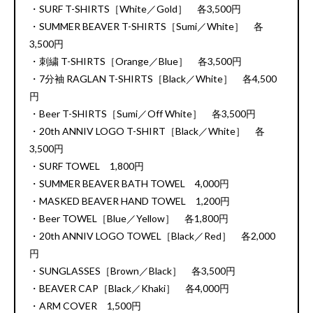
・SURF T-SHIRTS［White／Gold］ 各3,500円
・SUMMER BEAVER T-SHIRTS［Sumi／White］ 各
3,500円
・刺繍 T-SHIRTS［Orange／Blue］ 各3,500円
・7分袖 RAGLAN T-SHIRTS［Black／White］ 各4,500
円
・Beer T-SHIRTS［Sumi／Off White］ 各3,500円
・20th ANNIV LOGO T-SHIRT［Black／White］ 各
3,500円
・SURF TOWEL 1,800円
・SUMMER BEAVER BATH TOWEL 4,000円
・MASKED BEAVER HAND TOWEL 1,200円
・Beer TOWEL［Blue／Yellow］ 各1,800円
・20th ANNIV LOGO TOWEL［Black／Red］ 各2,000
円
・SUNGLASSES［Brown／Black］ 各3,500円
・BEAVER CAP［Black／Khaki］ 各4,000円
・ARM COVER 1,500円