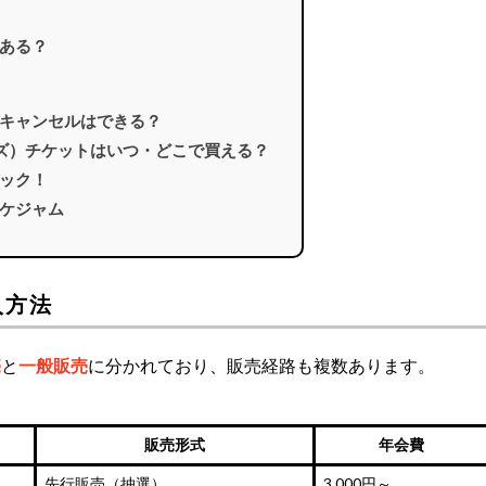
ある？
キャンセルはできる？
ーズ）チケットはいつ・どこで買える？
ック！
ケジャム
入方法
売
と
一般販売
に分かれており、販売経路も複数あります。
販売形式
年会費
先行販売（抽選）
3,000円～