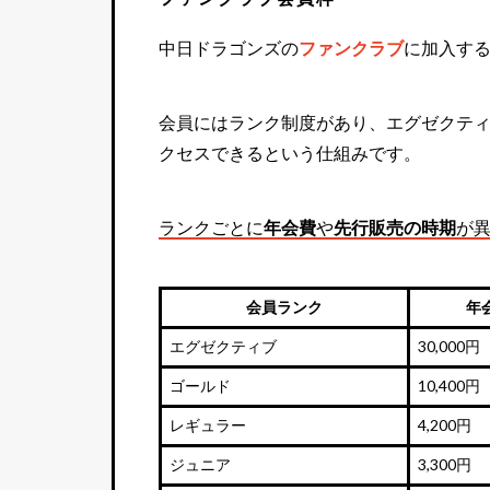
中日ドラゴンズの
ファンクラブ
に加入す
会員にはランク制度があり、エグゼクテ
クセスできるという仕組みです。
ランクごとに
年会費
や
先行販売の時期
が
会員ランク
年
エグゼクティブ
30,000円
ゴールド
10,400円
レギュラー
4,200円
ジュニア
3,300円