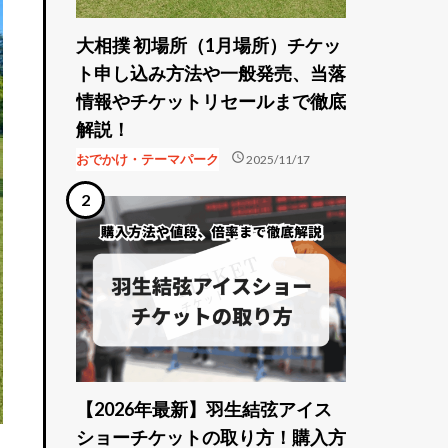
大相撲 初場所（1月場所）チケッ
ト申し込み方法や一般発売、当落
情報やチケットリセールまで徹底
解説！
schedule
おでかけ・テーマパーク
2025/11/17
【2026年最新】羽生結弦アイス
ショーチケットの取り方！購入方