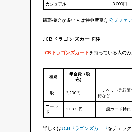
カジュアル
3,000円
観戦機会が多い人は特典豊富な
公式ファ
JCBドラゴンズカード枠
JCBドラゴンズカード
を持っている人のみ
年会費（税
種別
込）
・チケット先行販
一般
2,200円
待など
ゴール
11,825円
・一般カード特典
ド
詳しくは
JCBドラゴンズカード
をチェック