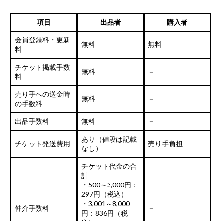
項目
出品者
購入者
会員登録料・更新
無料
無料
料
チケット掲載手数
無料
－
料
売り手への送金時
無料
－
の手数料
出品手数料
無料
－
あり（値段は記載
チケット発送費用
売り手負担
なし）
チケット代金の合
計
・500～3,000円：
297円（税込）
・3,001～8,000
仲介手数料
－
円：836円（税