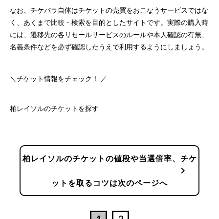
なお、チケパラ自体はチケットの売買をおこなうサービスではな
く、あくまで比較・検索を目的としたサイトです。実際の購入時
には、遷移先の各リセールサービスのルールや本人確認の有無、
名義条件などを必ず確認したうえで利用するようにしましょう。
＼チケット情報をチェック！ ／
柏レイソルのチケットを探す
柏レイソルのチケットの値段や当選倍率、チケ
chevron_right
ットを取るコツは次のページへ