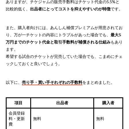
ありますが、チケジャムの販売手数料はチケット代金の5.5%と
比較的低く、
出品者にとってコストを抑えやすいのが特徴
です。
また、購入者向けには、あんしん補償プレミアムが用意されてお
り、万が一チケットの内容にトラブルがあった場合でも、
最大5
万円までのチケット代金と取引手数料が補償される仕組み
もあり
ます。
希望する試合のチケットが完売していた場合でも、こまめにチェ
ックしておくと良いでしょう。
以下に、
売り手・買い手それぞれの手数料
をまとめました。
項目
出品者
購入者
会員登録
料・更新
無料
無料
費