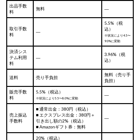
出品手数
無料
―
料
5.5%（税
取引手数
込）
―
料
※状況により4.5〜
9.0%に変動
決済シス
3.96%（税
テム利用
―
込）
料
無料（売り手
送料
売り手負担
負担）
販売手数
5.5%（税込）
―
料
※状況により5.5〜8.0%に変動
■ 通常出金：380円（税込）
売上振込
■ エクスプレス出金：380円＋
―
手数料
引き出し額の2%（税込）
■ Amazonギフト券：無料
20%（税込）