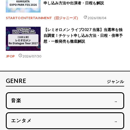
申し込み方法や出演者・日程も解説
update
STARTO ENTERTAINMENT（旧ジャニーズ）
2026/08/04
【レミオロメン ライブ2027 当落】当選率を独
自調査！チケット申し込み方法・日程・倍率予
想・一般発売も徹底解説
schedule
JPOP
2026/07/30
GENRE
ジャンル
音楽
→
エンタメ
→